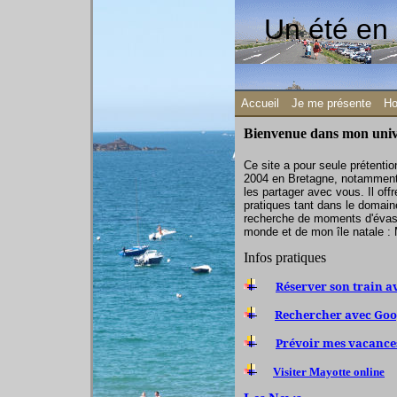
Un été 
Accueil
Je me présente
Ho
Bienvenue dans mon univ
Ce site a pour seule prétenti
2004 en Bretagne, notamment 
les partager avec vous. Il of
pratiques tant dans le domain
recherche de moments d'évasi
monde et de mon île natale :
Infos pratiques
Réserver son train av
Rechercher avec Goo
Prévoir mes vacances
Visiter Mayotte online