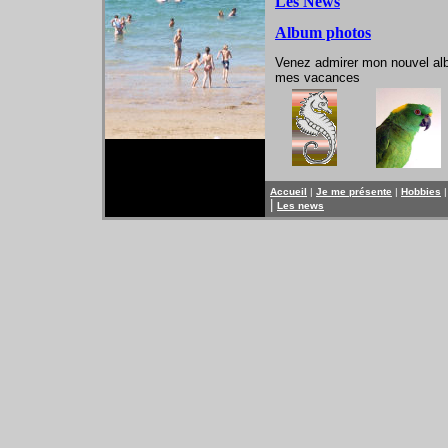
Les News
Album photos
Venez admirer mon nouvel alb
mes vacances
Accueil
|
Je me présente
|
Hobbies
|
Les news